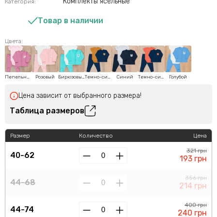
Комплекты ясельные
Категория:
Товар в наличии
Цвета:
Пепельно-розовый
Розовый
Бирюзовый
Темно-синий
Синий
Темно-синий
Голубой
Цена зависит от выбранного размера!
Таблица размеров
Размер
Количество
Цена
321 грн
40-62
193 грн
356 грн
44-68
214 грн
400 грн
44-74
240 грн