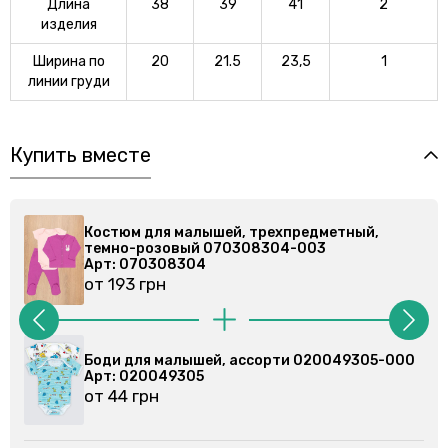
Длина
38
39
41
2
изделия
Ширина по
20
21.5
23,5
1
линии груди
Купить вместе
ехпредметный,
Костюм для малышей, трехпред
04-003
темно-розовый 070308304-00
Арт: 070308304
от 193 грн
рти 020049305-000
Боди для малышей, ассорти 02
Арт: 020079102
от 44 грн