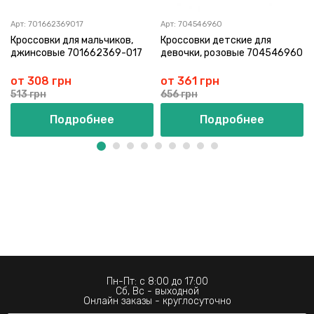
Арт:
701662369017
Арт:
704546960
Кроссовки для мальчиков,
Кроссовки детские для
джинсовые 701662369-017
девочки, розовые 704546960
от 308 грн
от 361 грн
513 грн
656 грн
Подробнее
Подробнее
Пн-Пт: с 8:00 до 17:00
Сб, Вс - выходной
Онлайн заказы - круглосуточно