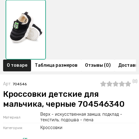
О товаре
Таблица размеров
Отзывы (0)
Доставка
(0)
Арт.
704546
Кроссовки детские для
мальчика, черные 704546340
Верх - искусственная замша; подклад -
Материал
текстиль; подошва - пена
Кроссовки
Категория: