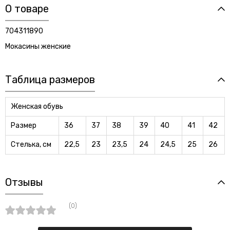
О товаре
704311890
Мокасины женские
Таблица размеров
Женская обувь
Размер
36
37
38
39
40
41
42
Стелька, см
22,5
23
23,5
24
24,5
25
26
Отзывы
(0)