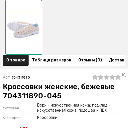
О товаре
Таблица размеров
Отзывы (0)
Доставка
(0)
Арт.
704311890
Кроссовки женские, бежевые
704311890-045
Верх - искусственная кожа; подклад -
Материал
искусственная кожа; подошва - ПВХ
Кроссовки
Категория: