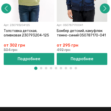
Арт:
230793204125
Арт:
050787170041
Толстовка детская,
Бомбер детский, камуфляж
оливковая 230793204-125
темно-синий 050787170-041
от 302 грн
от 295 грн
504 грн
492 грн
Подробнее
Подробнее