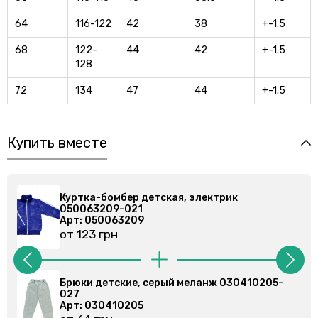
64
116-122
42
38
+-1.5
68
122-
44
42
+-1.5
128
72
134
47
44
+-1.5
Купить вместе
Куртка-бомбер детская, электрик
Кур
050063209-021
05
Арт: 050063209
Ар
от 123 грн
от 
Брюки детские, серый меланж 030410205-
Бр
027
Арт
Арт: 030410205
от