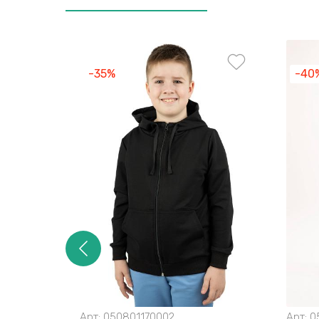
-35%
-40
Арт:
050801170002
Арт:
0