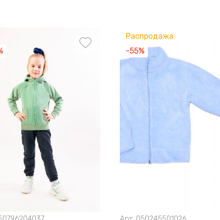
Распродажа
%
-55%
50796204037
Арт:
050245501026