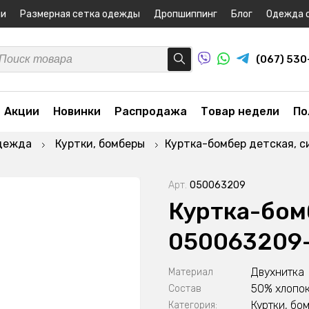
ни
Размерная сетка одежды
Дропшиппинг
Блог
Одежда 
(067) 53
Акции
Новинки
Распродажа
Товар недели
По
дежда
Куртки, бомберы
Куртка-бомбер детская, 
Арт.
050063209
Куртка-бом
050063209
Двухнитка
Материал
50% хлопок
Состав
Куртки, бо
Категория: