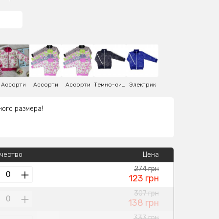
Ассорти
Ассорти
Ассорти
Темно-синий
Электрик
ного размера!
чество
Цена
274 грн
123 грн
307 грн
138 грн
333 грн