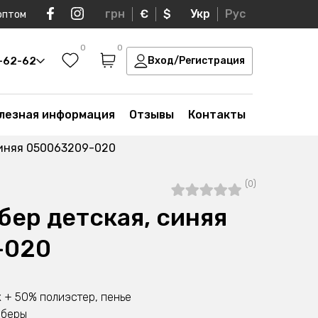
грн
€
$
Укр
Рус
оптом
0
0
0-62-62
Вход/Регистрация
лезная информация
Отзывы
Контакты
синяя 050063209-020
(0)
бер детская, синяя
-020
 + 50% полиэстер, пенье
мберы