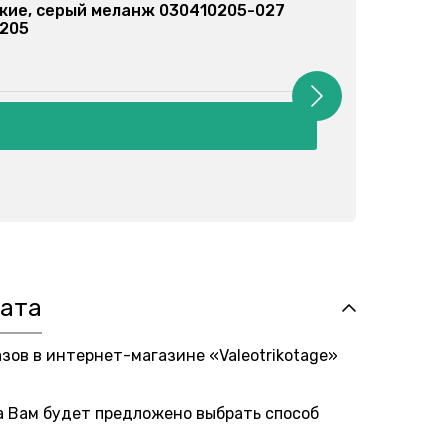
ки спортивные, серые 030355201-023
: 030355201
86 грн
лата
азов в интернет-магазине «Valeotrikotage»
а Вам будет предложено выбрать способ