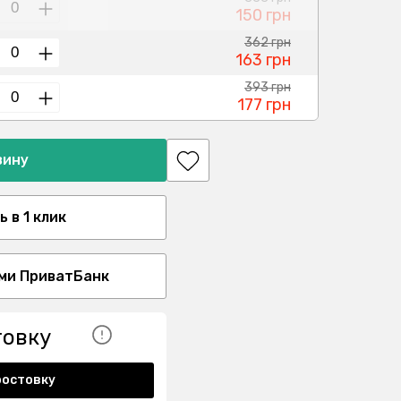
150 грн
362 грн
163 грн
393 грн
177 грн
зину
 в 1 клик
ми ПриватБанк
товку
ростовку