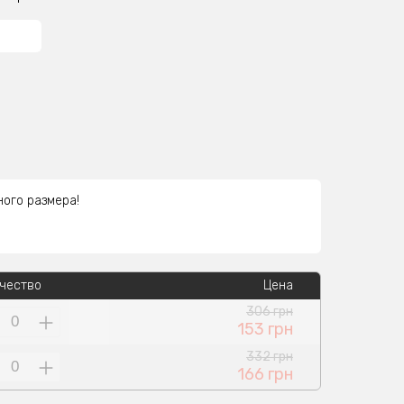
ного размера!
чество
Цена
306 грн
153 грн
332 грн
166 грн