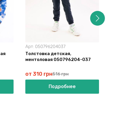
Арт:
050796204037
Арт:
0507
бая
Толстовка детская,
Толстовк
ментоловая 050796204-037
0507942
от 310 грн
от 263 
516 грн
Подробнее