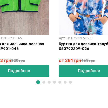
50789901046
Арт:
050792209026
 для мальчика, зеленая
Куртка для девочек, голу
89901-046
050792209-026
2 грн
от 281 грн
320 грн
468 грн
Подробнее
Подробнее