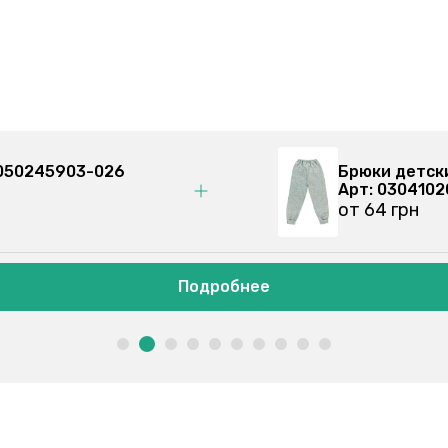
голубая 050245903-026
Брю
Арт
от 
Подробнее