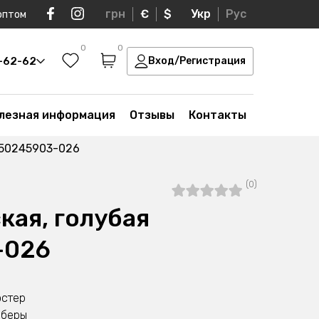
грн
€
$
Укр
Рус
оптом
0
0
0-62-62
Вход/Регистрация
лезная информация
Отзывы
Контакты
050245903-026
(0)
кая, голубая
-026
эстер
мберы