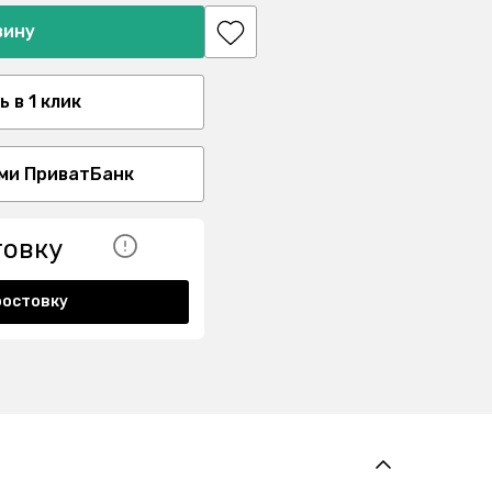
зину
 в 1 клик
ми ПриватБанк
товку
ростовку