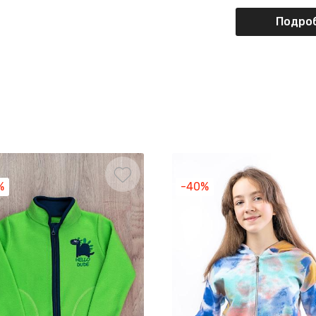
Подроб
%
-40%