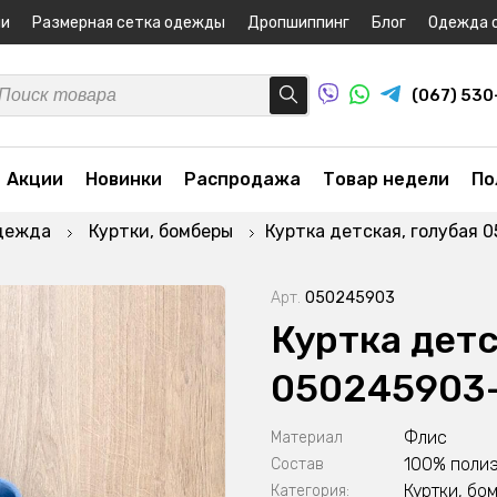
ни
Размерная сетка одежды
Дропшиппинг
Блог
Одежда 
(067) 53
Акции
Новинки
Распродажа
Товар недели
По
дежда
Куртки, бомберы
Куртка детская, голубая 
Арт.
050245903
Куртка детс
050245903
Флис
Материал
100% поли
Состав
Куртки, бо
Категория: