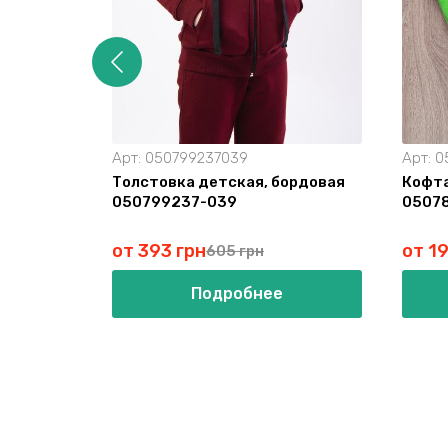
Арт:
050799237039
Арт:
0
Толстовка детская, бордовая
Кофта
050799237-039
0507
от 393 грн
от 19
605 грн
Подробнее