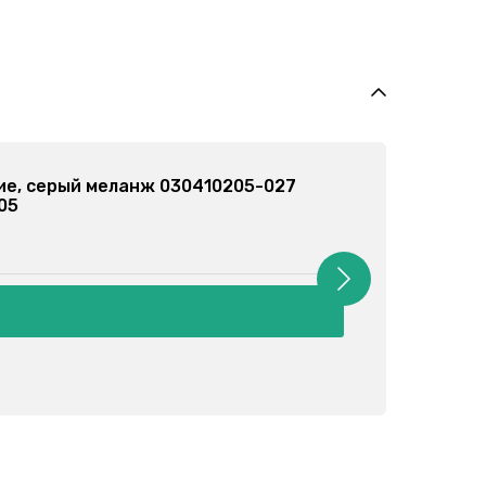
ки спортивные, серые 030355201-023
: 030355201
86 грн