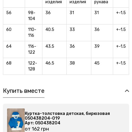
изделия
изделия
рукава
56
98-
36
31
31
+-1.5
104
60
110-
40.5
33
36
+-1.5
116
64
116-
43.5
36
39
+-1.5
122
68
122-
46.5
38
45
+-1.5
128
Купить вместе
 бирюзовая
Куртка-толстовка детская, бирю
050438204-019
Арт: 050438204
от 162 грн