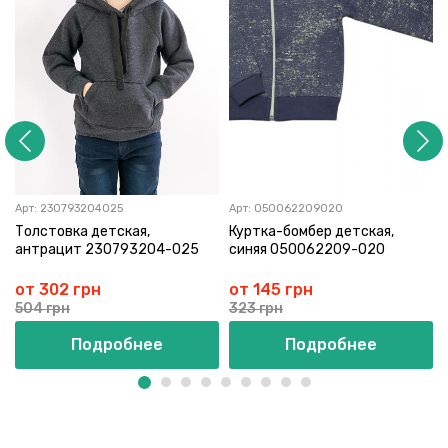
Арт:
230793204025
Арт:
050062209020
Толстовка детская,
Куртка-бомбер детская,
антрацит 230793204-025
синяя 050062209-020
от 302 грн
от 145 грн
504 грн
323 грн
Подробнее
Подробнее