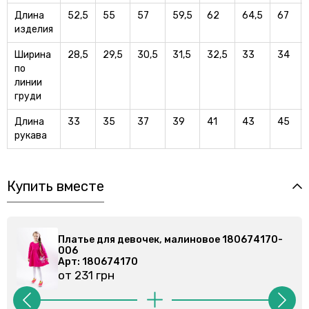
Длина
52,5
55
57
59,5
62
64,5
67
изделия
Ширина
28,5
29,5
30,5
31,5
32,5
33
34
по
линии
груди
Длина
33
35
37
39
41
43
45
рукава
Купить вместе
74170-
Платье для девочек, малиновое 180674170-
006
Арт: 180674170
от 231 грн