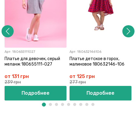
Арт:
180655111027
Арт:
180632146106
Платье для девочек, серый
Платье детское в горох,
меланж 180655111-027
малиновое 180632146-106
от 131 грн
от 125 грн
239 грн
277 грн
Подробнее
Подробнее