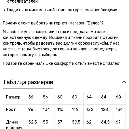
отбеливателей.
Гладить на минимальной температуре, если необходимо.
Почему стоит выбрать интернет-магазин "Валео"?
Мы заботимся о наших клиентах и предлагаем только
качественную одежду. Вышивка и ткани проходят строгий
контроль, чтобы радовать вас долгим сроком службы. У нас
честные цены, быстрая доставка и вежливые менеджеры,
которые помогут с выбором.
Подарите своей малышке комфорт и стиль вместе с "Валео"!
Таблица размеров
Размер
56
56
60
60
64
64
68
Рост
98
104
110
116
122
128
134
Длина
52,5
55
57
59,5
62
64,5
67
изделия