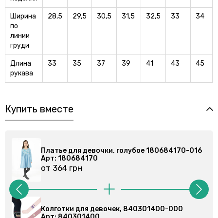
Ширина
28,5
29,5
30,5
31,5
32,5
33
34
по
линии
груди
Длина
33
35
37
39
41
43
45
рукава
Купить вместе
-016
Платье для девочки, голубое 180684170-016
Арт: 180684170
от 364 грн
Колготки для мальчиков, 840201400-000
Арт: 840201400