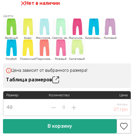
Нет в наличии
Цвета:
Зелёный
Киви
Ментоловый
Светло-зеленый
Малиновый
Бирюзовый
Лиловый
Голубой
Лимонный
Персиковый
Розовый
Салатовый
Цена зависит от выбранного размера!
Таблица размеров
Размер
Количество
Цена
46 грн
40
21 грн
В корзину