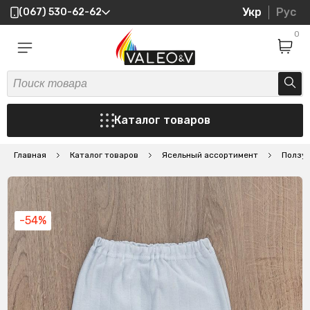
Укр
Рус
(067) 530-62-62
0
Каталог товаров
Главная
Каталог товаров
Ясельный ассортимент
Ползу
-54%