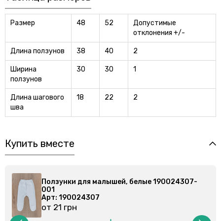
Размер
48
52
Допустимые
отклонения +/-
Длина ползунов
38
40
2
Ширина
30
30
1
ползунов
Длина шагового
18
22
2
шва
Купить вместе
07-
Ползунки для малышей, белые 190024307-
001
Арт: 190024307
от 21 грн