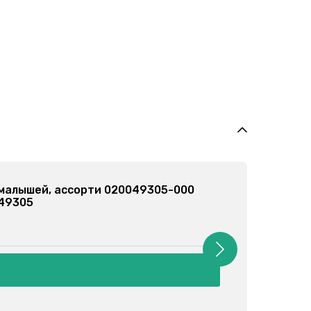
 малышей, ассорти 020079102-000
079102
н