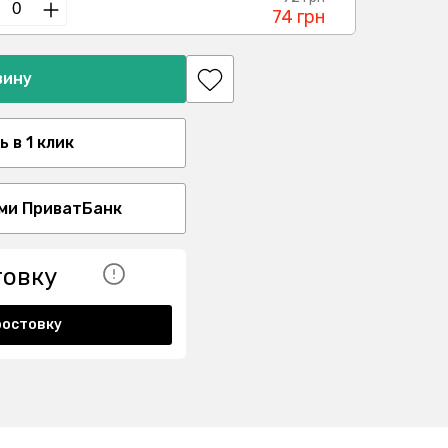
74 грн
зину
 в 1 клик
ми ПриватБанк
товку
ростовку