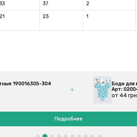
33
37
2
21
23
1
ятные 190016305-304
Боди для
Арт: 020
от 44 гр
Подробнее