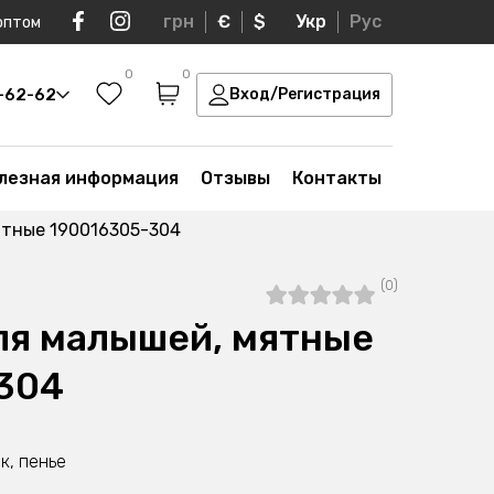
грн
€
$
Укр
Рус
оптом
0
0
0-62-62
Вход/Регистрация
лезная информация
Отзывы
Контакты
ятные 190016305-304
(0)
ля малышей, мятные
304
к, пенье