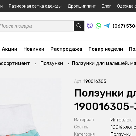
ни
Размерная сетка одежды
Дропшиппинг
Блог
Одежда 
(067) 53
Акции
Новинки
Распродажа
Товар недели
По
ассортимент
Ползунки
Ползунки для малышей, м
Арт.
190016305
Ползунки д
190016305-
Интерлок
Материал
100% хлопо
Состав
Ползунки
Категория: