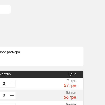
ного размера!
чество
Цена
71 грн
57 грн
82 грн
66 грн
92 грн