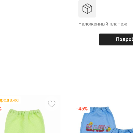
Наложенный платеж
Подроб
продажа
%
-45%