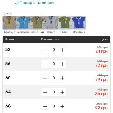
Товар в наличии
Цвета:
Бежевый
Бирюзовый
Горчичный
Серый
Хаки
Электрик
Размер
Количество
Цена
135 грн
52
61 грн
160 грн
56
72 грн
175 грн
60
79 грн
192 грн
64
86 грн
205 грн
68
92 грн