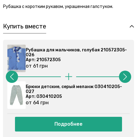
Рубашка с коротким рукавом, украшенная галстуком.
Купить вместе
Рубашка для мальчиков, голубая 210572305-
Рубашк
026
026
Арт: 210572305
Арт: 2
от 61 грн
от 61 
Брюки детские, серый меланж 030410205-
Брюки 
027
Арт: 0
Арт: 030410205
от 86 
от 64 грн
Подробнее