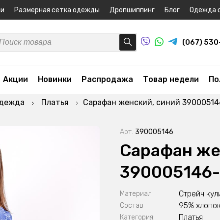
ни
Размерная сетка одежды
Дропшиппинг
Блог
Одежда 
(067) 53
Акции
Новинки
Распродажа
Товар недели
По
одежда
Платья
Сарафан женский, синий 3900051
Арт.
390005146
Сарафан же
390005146
Стрейч кул
Материал
95% хлопок
Состав
Платья
Категория: