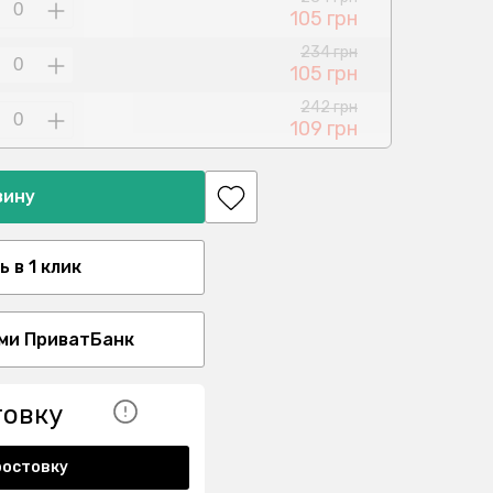
105 грн
234 грн
105 грн
242 грн
109 грн
зину
 в 1 клик
ми ПриватБанк
товку
ростовку