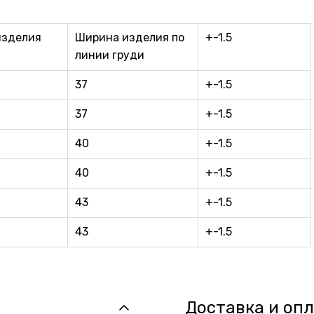
изделия
Ширина изделия по
+-1.5
линии груди
37
+-1.5
37
+-1.5
40
+-1.5
40
+-1.5
43
+-1.5
43
+-1.5
Доставка и оп