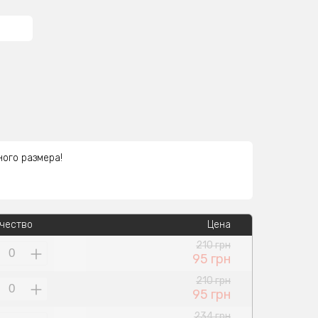
ного размера!
чество
Цена
210 грн
95 грн
210 грн
95 грн
234 грн