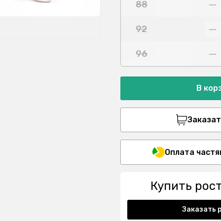
88
92
96
В кор
Заказать
Оплата частя
Купить рос
Заказать 