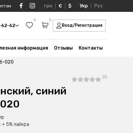
грн
€
$
Укр
Рус
оптом
0
0
0-62-62
Вход/Регистрация
лезная информация
Отзывы
Контакты
46-020
(0)
нский, синий
-020
ир
 + 5% лайкра