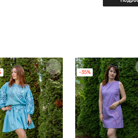
Подроб
%
-35%