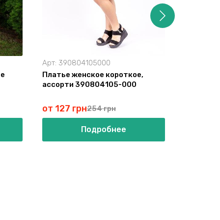
Арт:
390804105000
Арт:
3908
ое
Платье женское короткое,
Платье-ф
ассорти 390804105-000
малиново
от 127 грн
от 364 
254 грн
Подробнее