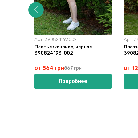
Арт:
390824193002
Арт:
3
Платье женское, черное
Плать
390824193-002
3908
от 564 грн
от 1
867 грн
Подробнее