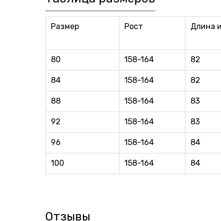
Размер
Рост
Длина 
80
158-164
82
84
158-164
82
88
158-164
83
92
158-164
83
96
158-164
84
100
158-164
84
Отзывы