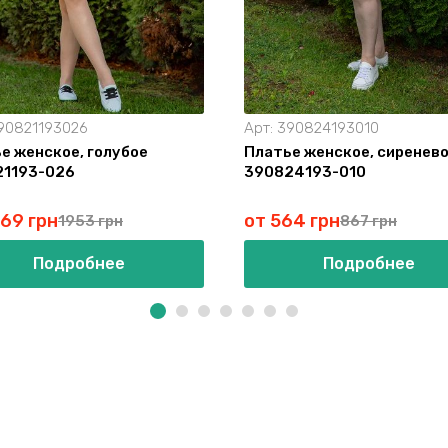
90821193026
Арт:
390824193010
е женское, голубое
Платье женское, сиренев
21193-026
390824193-010
269 грн
от 564 грн
1953 грн
867 грн
Подробнее
Подробнее