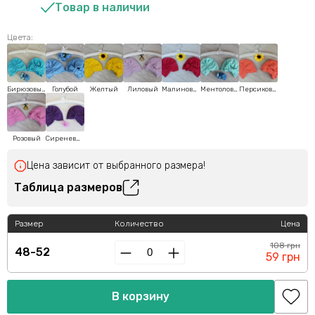
Товар в наличии
Цвета:
Бирюзовый
Голубой
Желтый
Лиловый
Малиновый
Ментоловый
Персиковый
Розовый
Сиреневый
Цена зависит от выбранного размера!
Таблица размеров
Размер
Количество
Цена
108 грн
48-52
59 грн
В корзину