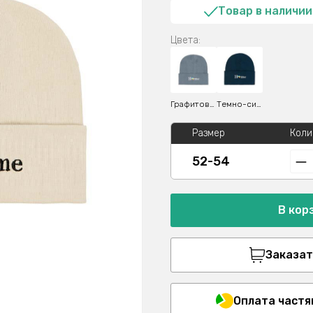
Товар в наличии
Цвета:
Графитовый
Темно-синий
Размер
Коли
52-54
В кор
Заказать
Оплата частя