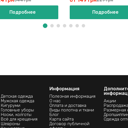
24 грн
от 149 грн
Подробнее
Подробнее
Информация
Дополнит
информац
Детская одежда
Полезная информация
Мужская одежда
О нас
Акции
Кигуруми
Оплата и доставка
Распродаж
Головные уборы
Виды полотна и ткани
Размерная 
Носки, колготы
Блог
Дропшиппи
Всё для крещения
Карта сайта
Одежда опт
Шевроны
Договор публичной