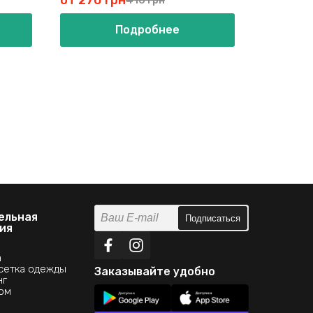
от 270 грн
от 217 
Подробнее
ельная
Подписаться
ия
а
сетка одежды
Заказывайте удобно
нг
ом