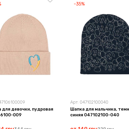
%
-35%
47106100009
Арт:
047102100040
 для девочки, пудровая
Шапка для мальчика, темн
06100-009
синяя 047102100-040
344 грн
229 грн