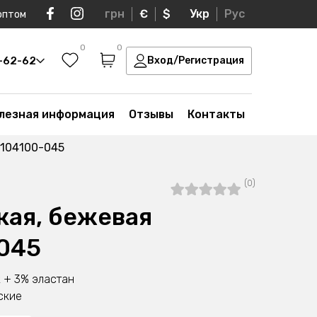
грн
€
$
Укр
Рус
оптом
0
0
0-62-62
Вход/Регистрация
лезная информация
Отзывы
Контакты
7104100-045
(0)
кая, бежевая
045
 + 3% эластан
ские