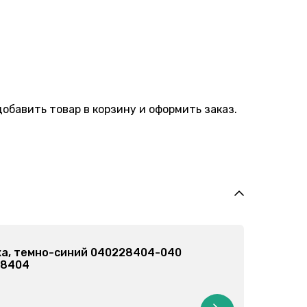
обавить товар в корзину и оформить заказ.
40
Шапка детская, бежевая 
Арт: 047104100
от 205 грн