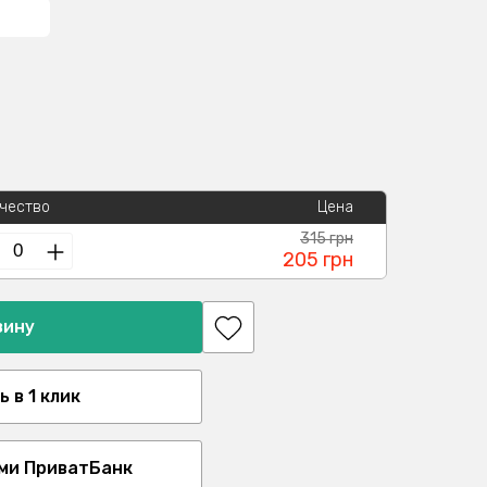
чество
Цена
315 грн
205 грн
зину
 в 1 клик
ми ПриватБанк