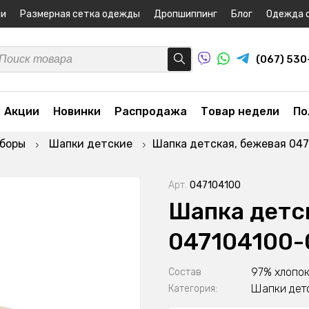
ни
Размерная сетка одежды
Дропшиппинг
Блог
Одежда 
(067) 53
Акции
Новинки
Распродажа
Товар недели
По
уборы
Шапки детские
Шапка детская, бежевая 04
Арт.
047104100
Шапка детс
047104100-
97% хлопок
Состав
Шапки дет
Категория: