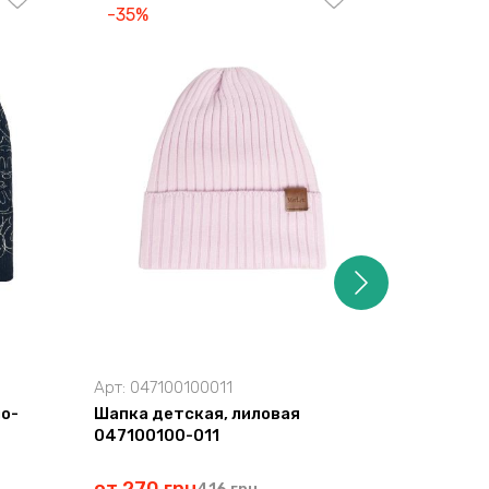
-35%
-40%
Арт:
047100100011
Арт:
0419
о-
Шапка детская, лиловая
Шапка-шл
047100100-011
мятная 
416 грн