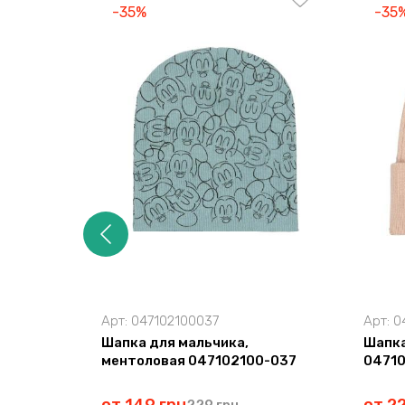
-35%
-35
Арт:
047102100037
Арт:
0
Шапка для мальчика,
Шапка
ментоловая 047102100-037
0471
229 грн