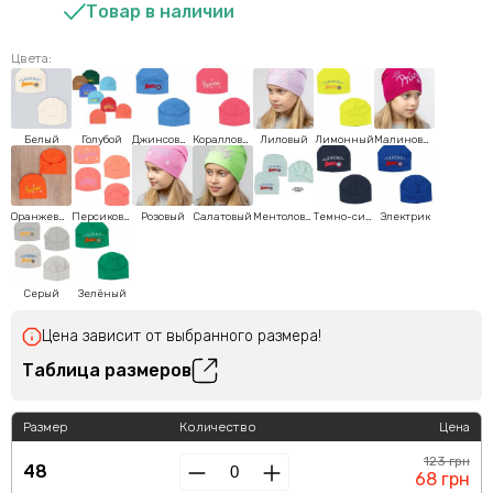
Товар в наличии
Цвета:
Белый
Голубой
Джинсовый
Коралловый
Лиловый
Лимонный
Малиновый
Оранжевый
Персиковый
Розовый
Салатовый
Ментоловый
Темно-синий
Электрик
Серый
Зелёный
Цена зависит от выбранного размера!
Таблица размеров
Размер
Количество
Цена
123 грн
48
68 грн