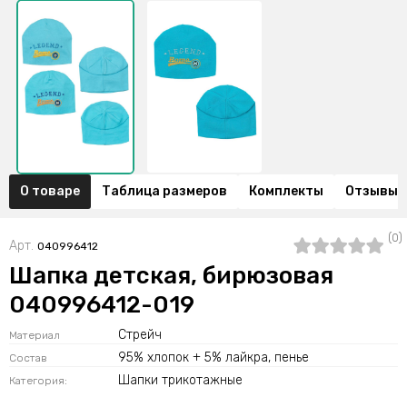
О товаре
Таблица размеров
Комплекты
Отзывы (
(0)
Арт.
040996412
Шапка детская, бирюзовая
040996412-019
Стрейч
Материал
95% хлопок + 5% лайкра, пенье
Состав
Шапки трикотажные
Категория: