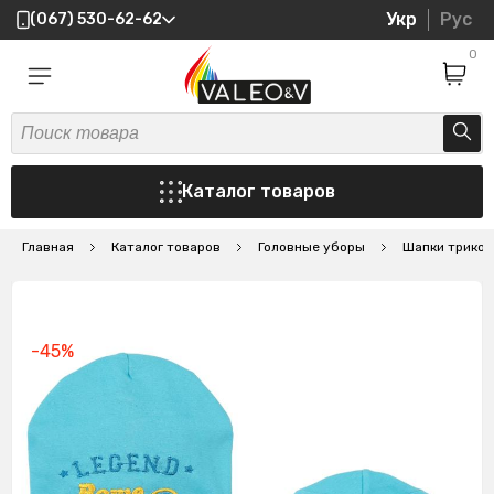
Укр
Рус
(067) 530-62-62
0
Каталог товаров
Главная
Каталог товаров
Головные уборы
Шапки трико
-45%