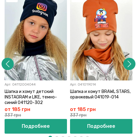
Арт:
04112004044
Арт:
041019014
Шапка и хомут детский
Шапка и хомут BRAWL STARS,
INSTAGRAM и LIKE, темнo-
оранжевый 041019-014
синий 041120-302
от 185 грн
от 185 грн
337 грн
337 грн
Подробнее
Подробнее