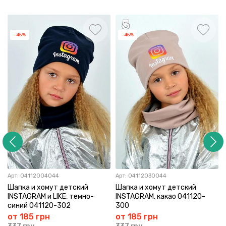
-45%
-45%
Арт:
04112004044
Арт:
04112030044
Шапка и хомут детский
Шапка и хомут детский
INSTAGRAM и LIKE, темнo-
INSTAGRAM, какао 041120-
синий 041120-302
300
от 185 грн
от 185 грн