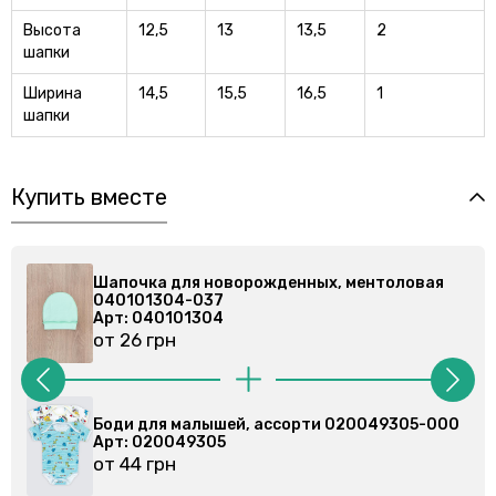
Высота
12,5
13
13,5
2
шапки
Ширина
14,5
15,5
16,5
1
шапки
Купить вместе
ментоловая
Шапочка для новорожденных, ментол
040101304-037
Арт: 040101304
от 26 грн
20049305-000
Боди для малышей, ассорти 0200791
Арт: 020079102
от 44 грн