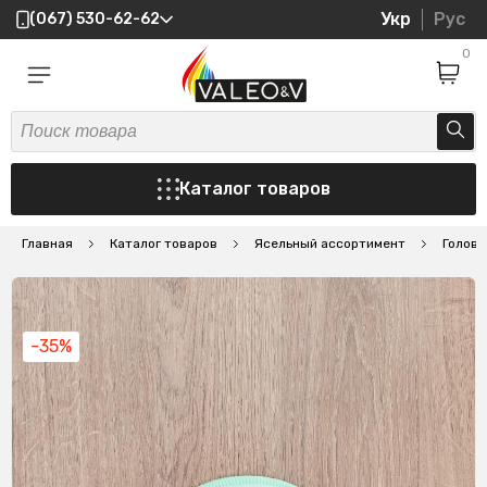
Укр
Рус
(067) 530-62-62
0
Каталог товаров
Главная
Каталог товаров
Ясельный ассортимент
Головн
-35%