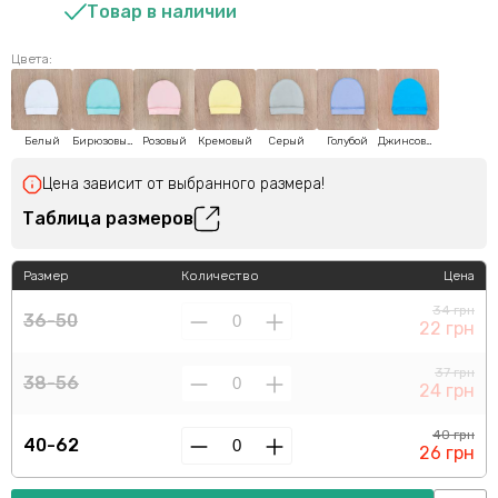
Товар в наличии
Цвета:
Белый
Бирюзовый
Розовый
Кремовый
Серый
Голубой
Джинсовый
Цена зависит от выбранного размера!
Таблица размеров
Размер
Количество
Цена
34 грн
36-50
22 грн
37 грн
38-56
24 грн
40 грн
40-62
26 грн