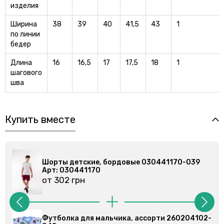
изделия
Ширина
38
39
40
41,5
43
1
по линии
бедер
Длина
16
16,5
17
17,5
18
1
шагового
шва
Купить вместе
Шорты детские, бордовые 030441170-039
Шо
Арт: 030441170
Ар
от 302 грн
от
Футболка для мальчика, ассорти 260204102-
Фу