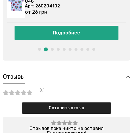
048
00
Арт: 260204102
Арт
от 26 грн
от
Подробнее
Отзывы
(0)
Оставить отзыв
Отзывов пока никто не оставил