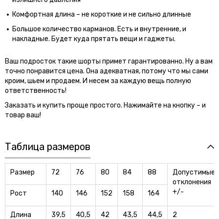
Комфортная длина – не короткие и не сильно длинные
Большое количество карманов. Есть и внутренние, и
накладные. Будет куда прятать вещи и гаджеты.
Ваш подросток такие шорты примет гарантированно. Ну а вам
точно понравится цена. Она адекватная, потому что мы сами
кроим, шьем и продаем. И несем за каждую вещь полную
ответственность!
Заказать и купить проще простого. Нажимайте на кнопку – и
товар ваш!
Таблица размеров
Размер
72
76
80
84
88
Допустимые
отклонения
+/-
Рост
140
146
152
158
164
Длина
39,5
40,5
42
43,5
44,5
2