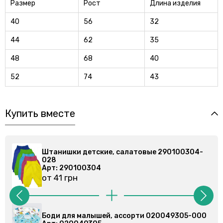
Размер
Рост
Длина изделия
40
56
32
44
62
35
48
68
40
52
74
43
Купить вместе
нишки детские, салатовые 290100304-
Штанишки 
028
 290100304
Арт: 2901
1 грн
от 41 грн
 для малышей, ассорти 020049305-000
Боди для 