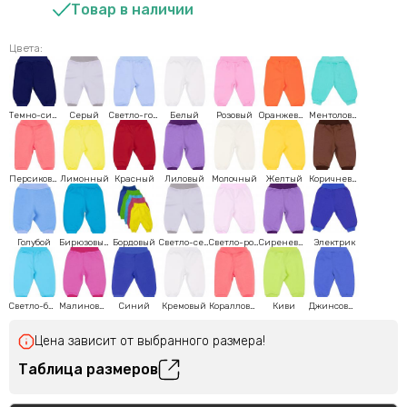
Товар в наличии
Цвета:
Темно-синий
Серый
Светло-голубой
Белый
Розовый
Оранжевый
Ментоловый
Персиковый
Лимонный
Красный
Лиловый
Молочный
Желтый
Коричневый
Голубой
Бирюзовый
Бордовый
Светло-серый
Светло-розовый
Сиреневый
Электрик
Светло-бирюзовый
Малиновый
Синий
Кремовый
Коралловый
Киви
Джинсовый
Цена зависит от выбранного размера!
Таблица размеров