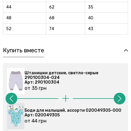
44
62
35
48
68
40
52
74
43
Купить вместе
Штанишки детские, светло-серые
290100304-024
Арт: 290100304
от 35 грн
-000
Боди для малышей, ассорти 020079102-000
Арт: 020079102
от 44 грн