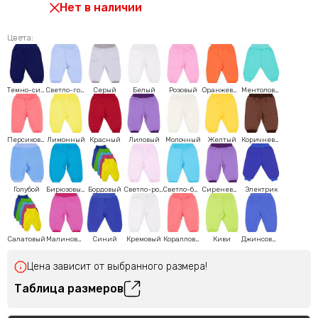
Нет в наличии
Цвета:
Темно-синий
Светло-голубой
Серый
Белый
Розовый
Оранжевый
Ментоловый
Персиковый
Лимонный
Красный
Лиловый
Молочный
Желтый
Коричневый
Голубой
Бирюзовый
Бордовый
Светло-розовый
Светло-бирюзовый
Сиреневый
Электрик
Салатовый
Малиновый
Синий
Кремовый
Коралловый
Киви
Джинсовый
Цена зависит от выбранного размера!
Таблица размеров