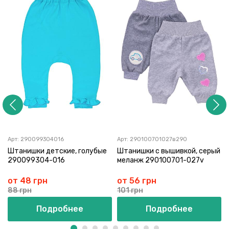
Арт:
290099304016
Арт:
290100701027в290
Штанишки детские, голубые
Штанишки с вышивкой, серый
290099304-016
меланж 290100701-027v
от 48 грн
от 56 грн
88 грн
101 грн
Подробнее
Подробнее