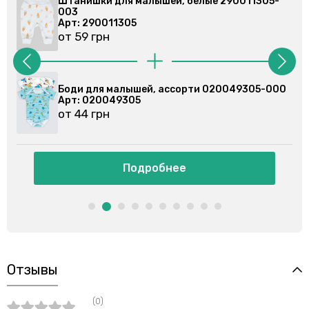
и для малышей, белые 290011305-
Штанишки для 
003
0011305
Арт: 29001130
рн
от 59 грн
я малышей, ассорти 020049305-000
Боди для малы
0049305
Арт: 02007910
рн
от 44 грн
Подробнее
П
Отзывы
(0)