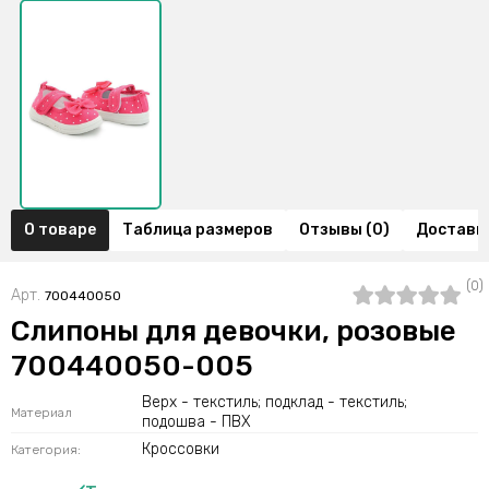
О товаре
Таблица размеров
Отзывы (0)
Доставка
(0)
Арт.
700440050
Слипоны для девочки, розовые
700440050-005
Верх - текстиль; подклад - текстиль;
Материал
подошва - ПВХ
Кроссовки
Категория: