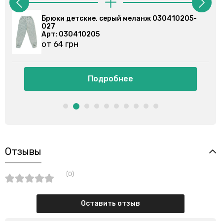
 серый меланж 030410205-
Брюки спортивные, се
Арт: 030355201
от 86 грн
дробнее
Подробн
Отзывы
(0)
Оставить отзыв