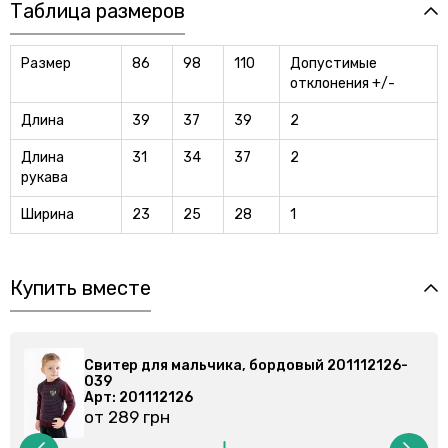
Таблица размеров
Размер
86
98
110
Допустимые
отклонения +/-
Длина
39
37
39
2
Длина
31
34
37
2
рукава
Ширина
23
25
28
1
Купить вместе
ьчика, бордовый 201112126-
Свитер для мальчика,
039
Арт: 201112126
от 289 грн