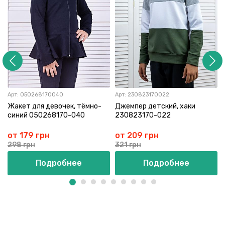
Арт:
050268170040
Арт:
230823170022
Жакет для девочек, тёмно-
Джемпер детский, хаки
синий 050268170-040
230823170-022
от 179 грн
от 209 грн
298 грн
321 грн
Подробнее
Подробнее