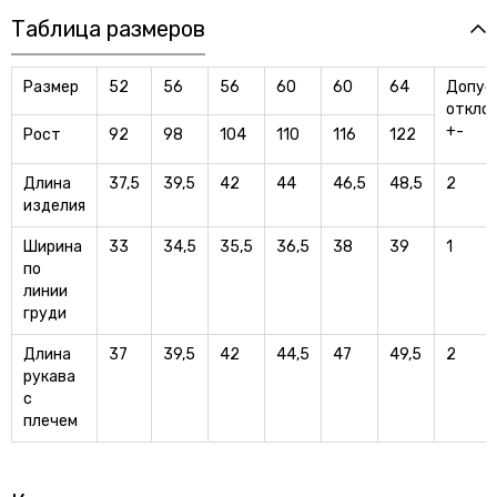
Таблица размеров
Размер
52
56
56
60
60
64
Допус
откло
+-
Рост
92
98
104
110
116
122
Длина
37,5
39,5
42
44
46,5
48,5
2
изделия
Ширина
33
34,5
35,5
36,5
38
39
1
по
линии
груди
Длина
37
39,5
42
44,5
47
49,5
2
рукава
с
плечем