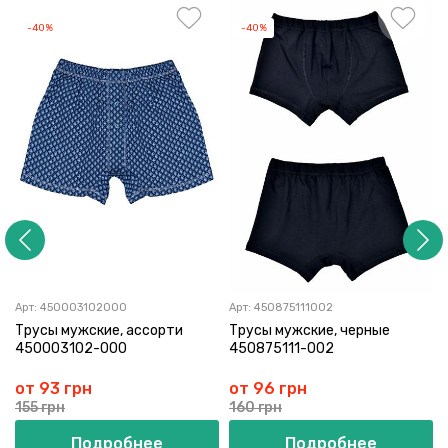
-40%
-40%
Арт:
450003102000
Арт:
450875111002
Трусы мужские, ассорти
Трусы мужские, черные
450003102-000
450875111-002
от 93 грн
от 96 грн
155 грн
160 грн
Подробнее
Подробнее