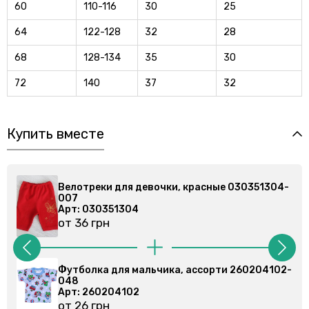
60
110-116
30
25
64
122-128
32
28
68
128-134
35
30
72
140
37
32
Купить вместе
04-
Велотреки для девочки, красные 030351304-
007
Арт: 030351304
от 36 грн
2-
Футболка для мальчика, ассорти 260204102-
048
Арт: 260204102
от 26 грн