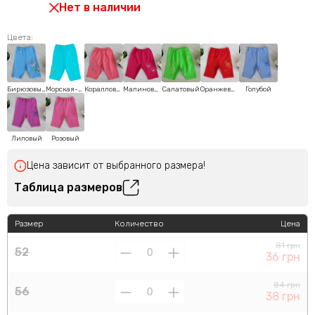
Нет в наличии
Цвета:
Бирюзовый
Морская-волна
Коралловый
Малиновый
Салатовый
Оранжевый
Голубой
Лиловый
Розовый
Цена зависит от выбранного размера!
Таблица размеров
Размер
Количество
Цена
81 грн
52
36 грн
84 грн
56
38 грн