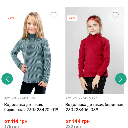
-35%
-35%
Арт:
230223420019
Арт:
230223406039
Водолазка детская,
Водолазка детская, бордовая
бирюзовая 230223420-019
230223406-039
от 114 грн
от 144 грн
175 грн
222 грн