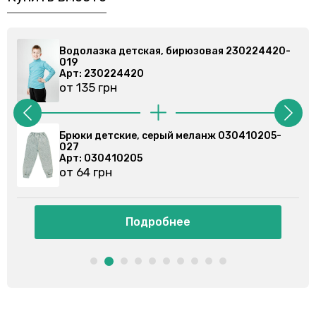
етская, бирюзовая 230224420-
Водолазка детска
019
4420
Арт: 230224420
от 135 грн
ие, серый меланж 030410205-
Брюки спортивные
Арт: 030355201
205
от 86 грн
Подробнее
Подр