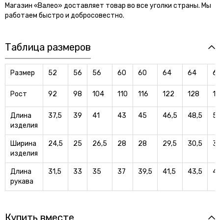
Магазин «Валео» доставляет товар во все уголки страны. Мы
работаем быстро и добросовестно.
Таблица размеров
Размер
52
56
56
60
60
64
64
6
Рост
92
98
104
110
116
122
128
1
Длина
37,5
39
41
43
45
46,5
48,5
5
изделия
Ширина
24,5
25
26,5
28
28
29,5
30,5
31
изделия
Длина
31,5
33
35
37
39,5
41,5
43,5
4
рукава
Купить вместе