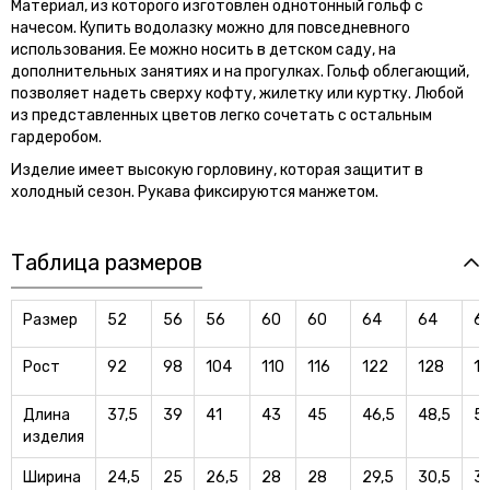
Материал, из которого изготовлен однотонный гольф с
начесом. Купить водолазку можно для повседневного
использования. Ее можно носить в детском саду, на
дополнительных занятиях и на прогулках. Гольф облегающий,
позволяет надеть сверху кофту, жилетку или куртку. Любой
из представленных цветов легко сочетать с остальным
гардеробом.
Изделие имеет высокую горловину, которая защитит в
холодный сезон. Рукава фиксируются манжетом.
Таблица размеров
Размер
52
56
56
60
60
64
64
6
Рост
92
98
104
110
116
122
128
1
Длина
37,5
39
41
43
45
46,5
48,5
5
изделия
Ширина
24,5
25
26,5
28
28
29,5
30,5
31