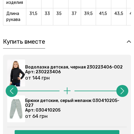
изделия
Длина
31,5
33
35
37
39,5
41,5
43,5
4
рукава
Купить вместе
ная 230223406-002
Водолазка детская, черная 23
Арт: 230223406
от 144 грн
еланж 030410205-
Брюки спортивные, серые 0303
Арт: 030355201
от 86 грн