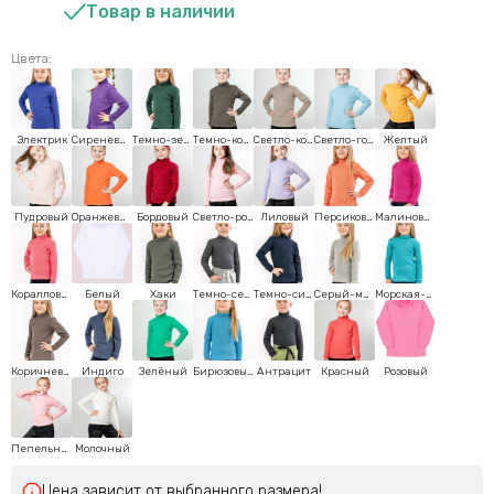
Товар в наличии
Цвета:
Электрик
Сиреневый
Темно-зеленый
Темно-кофейный
Светло-кофейный
Светло-голубой
Желтый
Пудровый
Оранжевый
Бордовый
Светло-розовый
Лиловый
Персиковый
Малиновый
Коралловый
Белый
Хаки
Темно-серый
Темнo-синий
Серый-меланж
Морская-волна
Коричневый
Индиго
Зелёный
Бирюзовый
Антрацит
Красный
Розовый
Пепельно-розовый
Молочный
Цена зависит от выбранного размера!