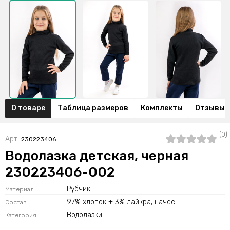
О товаре
Таблица размеров
Комплекты
Отзывы (
(0)
Арт.
230223406
Водолазка детская, черная
230223406-002
Рубчик
Материал
97% хлопок + 3% лайкра, начес
Состав
Водолазки
Категория: