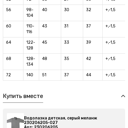
56
98-
40
30
32
+,-1,5
104
60
110-
43
31
37
+,-1,5
116
64
122-
45
33
39
+,-1,5
128
68
128-
48
35
42
+,-1,5
134
72
140
51
37
44
+,-1,5
Купить вместе
ж
Водолазка детская, серый меланж
230206205-027
Арт: 230206205