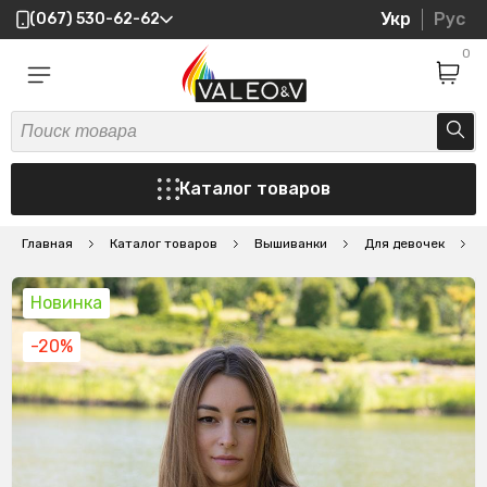
Укр
Рус
(067) 530-62-62
0
Каталог товаров
Главная
Каталог товаров
Вышиванки
Для девочек
В
Новинка
-20%