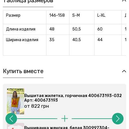
Таблица размеров
Размер
146-158
S-M
L-XL
Д
Длина изделия
48
50,5
60
1
Ширина изделия
35
40,5
44
1
Купить вместе
673193-032
Вышитая жилетка, горчичная 400673193
Арт: 400673193
от 822 грн
7304-
Вышиванка женская, белая 300997304-