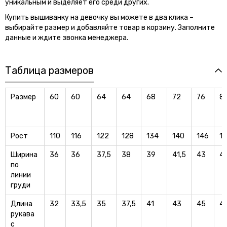
уникальным и выделяет его среди других.
Купить вышиванку на девочку вы можете в два клика –
выбирайте размер и добавляйте товар в корзину. Заполните
данные и ждите звонка менеджера.
Таблица размеров
Размер
60
60
64
64
68
72
76
8
Рост
110
116
122
128
134
140
146
1
Ширина
36
36
37,5
38
39
41,5
43
45
по
линии
груди
Длина
32
33,5
35
37,5
41
43
45
4
рукава
с