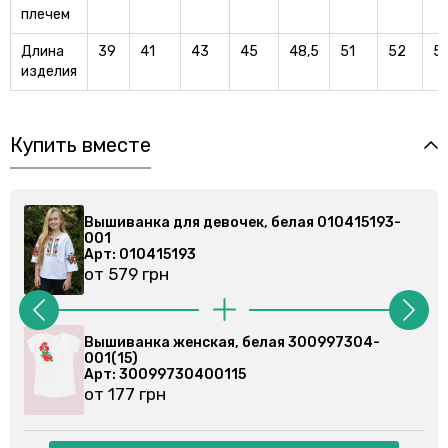
плечем
Длина
39
41
43
45
48,5
51
52
5
изделия
Купить вместе
-
Вышиванка для девочек, белая 010415193-
001
Арт: 010415193
от 579 грн
Вышиванка женская, белая 300997304-
001(8)
Арт: 3009973040018
от 177 грн