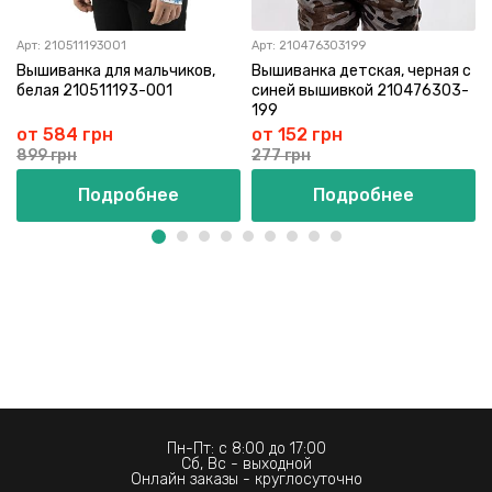
Арт:
210511193001
Арт:
210476303199
Вышиванка для мальчиков,
Вышиванка детская, черная с
белая 210511193-001
синей вышивкой 210476303-
199
от 584 грн
от 152 грн
899 грн
277 грн
Подробнее
Подробнее
Пн-Пт: с 8:00 до 17:00
Сб, Вс - выходной
Онлайн заказы - круглосуточно