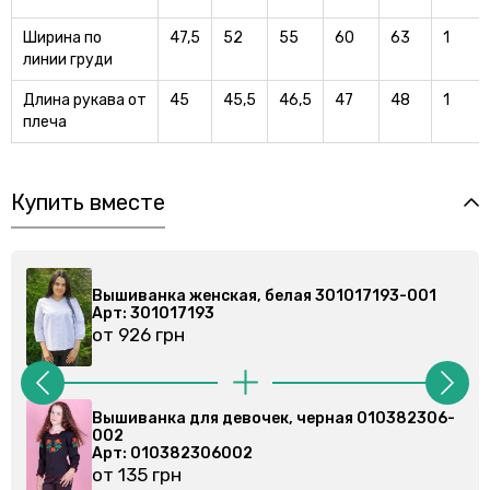
Ширина по
47,5
52
55
60
63
1
линии груди
Длина рукава от
45
45,5
46,5
47
48
1
плеча
Купить вместе
001
Вышиванка женская, белая 301017193-001
Арт: 301017193
от 926 грн
2306-
Вышиванка для девочки, черная 010375306-
002
Арт: 010375306
от 146 грн