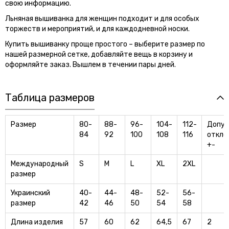
свою информацию.
Льняная вышиванка для женщин подходит и для особых
торжеств и мероприятий, и для каждодневной носки.
Купить вышиванку проще простого – выберите размер по
нашей размерной сетке, добавляйте вещь в корзину и
оформляйте заказ. Вышлем в течении пары дней.
Таблица размеров
Размер
80-
88-
96-
104-
112-
Допу
84
92
100
108
116
откло
+-
Международный
S
M
L
XL
2XL
размер
Украинский
40-
44-
48-
52-
56-
размер
42
46
50
54
58
Длина изделия
57
60
62
64,5
67
2