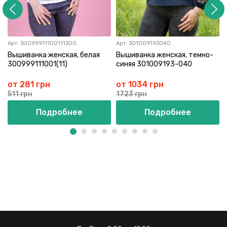
Арт:
30099911100111300
Арт:
301009193040
Вышиванка женская, белая
Вышиванка женская, темно-
300999111001(11)
синяя 301009193-040
от 281 грн
от 1034 грн
511 грн
1723 грн
Подробнее
Подробнее