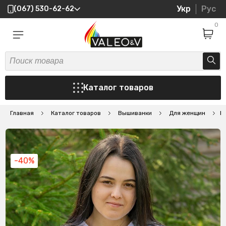
Укр
Рус
(067) 530-62-62
0
Каталог товаров
Главная
Каталог товаров
Вышиванки
Для женщин
В
-40%