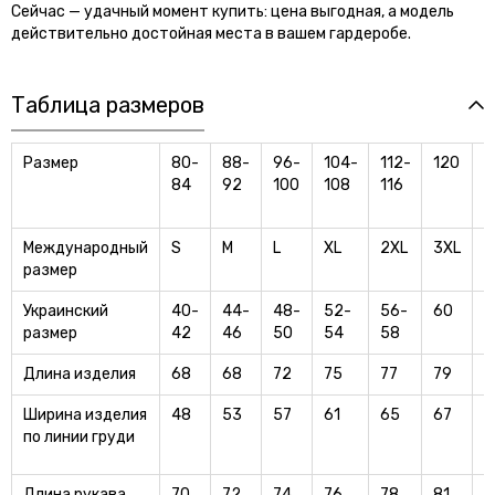
Сейчас — удачный момент купить: цена выгодная, а модель
действительно достойная места в вашем гардеробе.
Таблица размеров
Размер
80-
88-
96-
104-
112-
120
1
84
92
100
108
116
Международный
S
M
L
XL
2XL
3XL
4
размер
Украинский
40-
44-
48-
52-
56-
60
6
размер
42
46
50
54
58
Длина изделия
68
68
72
75
77
79
8
Ширина изделия
48
53
57
61
65
67
6
по линии груди
Длина рукава
70
72
74
76
78
81
8