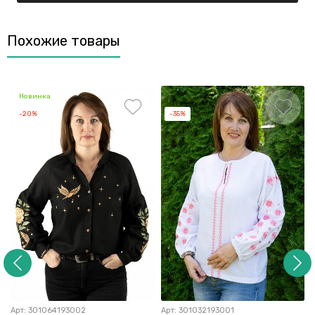
Похожие товары
Новинка
-20%
-35%
Арт:
301064193002
Арт:
301032193001