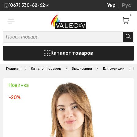
Укр
Рус
(067) 530-62-62
0
Каталог товаров
Главная
Каталог товаров
Вышиванки
Для женщин
В
Новинка
-20%