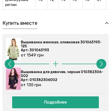
реглан
Купить вместе
3-
Вышиванка женская, оливковая 301063193-
125
Арт: 301063193
от 1549 грн
6-
Вышиванка для девочки, черная 010375306-
002
Арт: 010375306
от 146 грн
Подробнее