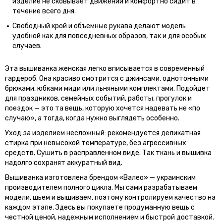
изделие не сковывает движений и комфортно сидит в
течение всего дня.
Свободный крой и объемные рукава делают модель
удобной как для повседневных образов, так и для особых
случаев.
Эта вышиванка женская легко вписывается в современный
гардероб. Она красиво смотрится с джинсами, однотонными
брюками, юбками миди или льняными комплектами. Подойдет
для праздников, семейных событий, работы, прогулок и
поездок — это та вещь, которую хочется надевать не «по
случаю», а тогда, когда нужно выглядеть особенно.
Уход за изделием несложный: рекомендуется деликатная
стирка при невысокой температуре, без агрессивных
средств. Сушить в расправленном виде. Так ткань и вышивка
надолго сохранят аккуратный вид.
Вышиванка изготовлена брендом «Валео» — украинским
производителем полного цикла. Мы сами разрабатываем
модели, шьем и вышиваем, поэтому контролируем качество на
каждом этапе. Здесь вы покупаете продуманную вещь с
честной ценой, надежным исполнением и быстрой доставкой.