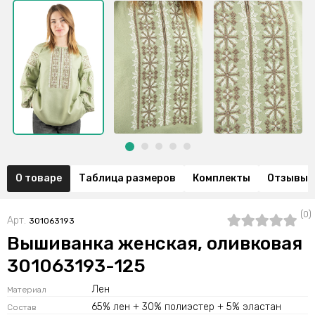
О товаре
Таблица размеров
Комплекты
Отзывы (
(0)
Арт.
301063193
Вышиванка женская, оливковая
301063193-125
Лен
Материал
65% лен + 30% полиэстер + 5% эластан
Состав