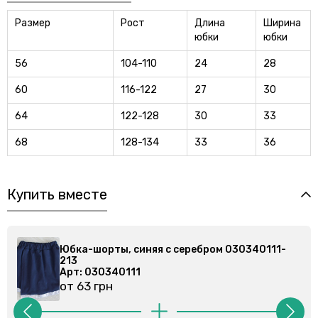
Размер
Рост
Длина
Ширина
юбки
юбки
56
104-110
24
28
60
116-122
27
30
64
122-128
30
33
68
128-134
33
36
Купить вместе
м 030340111-
Юбка-шорты, синяя с серебром 0303
213
Арт: 030340111
от 63 грн