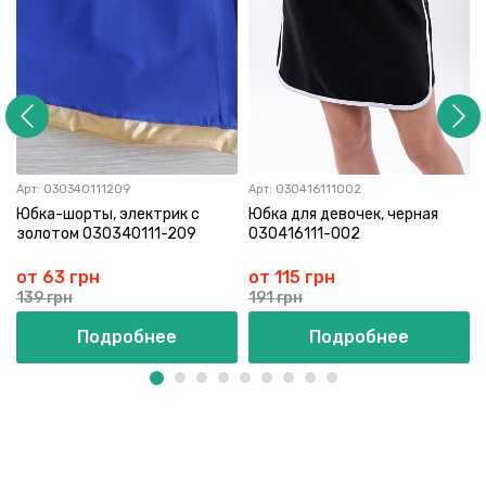
Арт:
030340111209
Арт:
030416111002
Юбка-шорты, электрик с
Юбка для девочек, черная
золотом 030340111-209
030416111-002
от 63 грн
от 115 грн
139 грн
191 грн
Подробнее
Подробнее