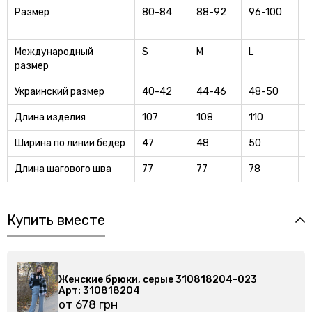
Размер
80-84
88-92
96-100
1
Международный
S
M
L
X
размер
Украинский размер
40-42
44-46
48-50
5
Длина изделия
107
108
110
1
Ширина по линии бедер
47
48
50
5
Длина шагового шва
77
77
78
7
Купить вместе
4-023
Женские брюки, серые 310818204-023
Арт: 310818204
от 678 грн