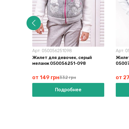
Арт:
050056251098
Арт:
0
Жилет для девочек, серый
Жилет
меланж 050056251-098
0500
от 149 грн
от 27
332 грн
Подробнее