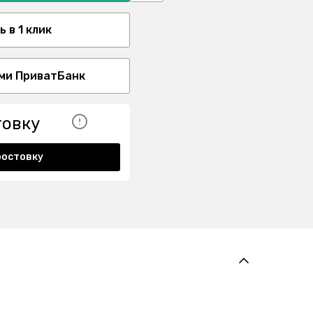
 в 1 клик
ми ПриватБанк
товку
ростовку