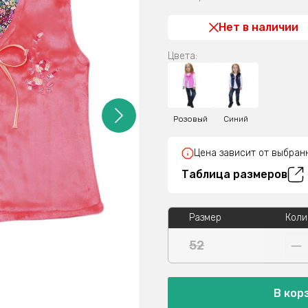
Нет в наличии
Цвета:
Розовый
Синий
Цена зависит от выбран
Таблица размеров
Размер
Коли
52
В кор