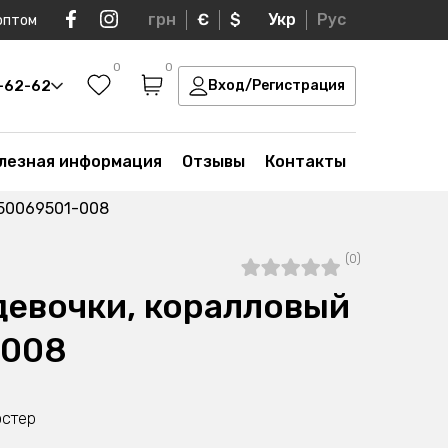
грн
€
$
Укр
Рус
оптом
0
0
0-62-62
Вход/Регистрация
лезная информация
Отзывы
Контакты
050069501-008
(0)
девочки, коралловый
-008
эстер