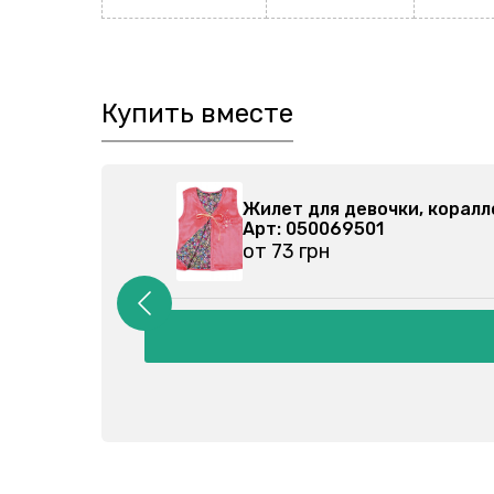
Купить вместе
-008
Водолазка детская, камуф
Арт: 230206202
от 68 грн
Подробнее