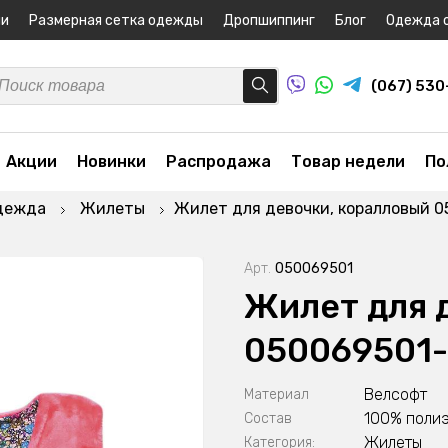
ни
Размерная сетка одежды
Дропшиппинг
Блог
Одежда 
(067) 53
Акции
Новинки
Распродажа
Товар недели
По
дежда
Жилеты
Жилет для девочки, коралловый 
Арт.
050069501
Жилет для 
050069501
Велсофт
Материал
100% поли
Состав
Жилеты
Категория: