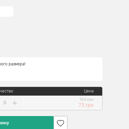
ного размера!
чество
Цена
163 грн
73 грн
зину