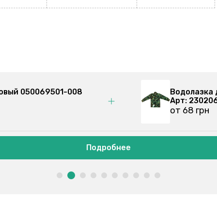
ляж 230206202-079
Жилет для дево
Арт: 050069501
от 73 грн