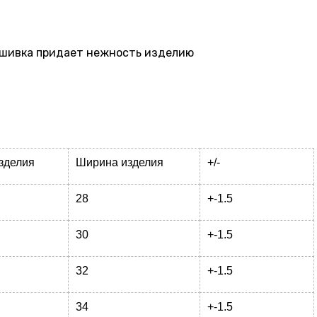
ышивка придает нежность изделию
зделия
Ширина изделия
+/-
28
+-1.5
30
+-1.5
32
+-1.5
34
+-1.5