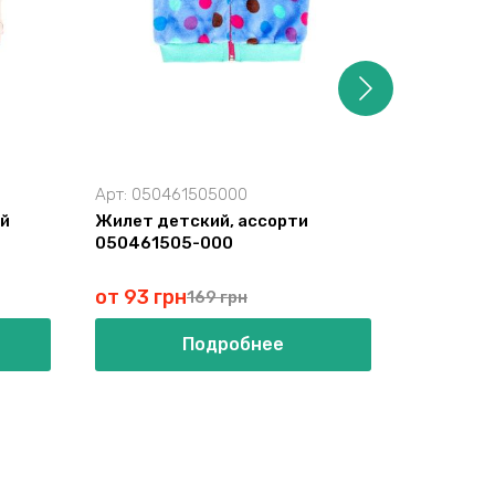
Арт:
050461505000
Арт:
0504
ый
Жилет детский, ассорти
Жилет де
050461505-000
0504635
от 93 грн
от 63 г
169 грн
Подробнее