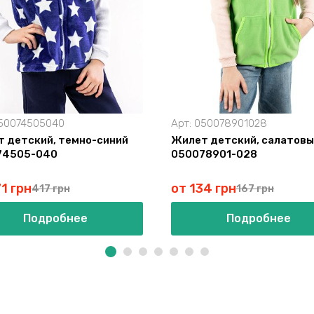
50074505040
Арт:
050078901028
 детский, темно-синий
Жилет детский, салатов
74505-040
050078901-028
1 грн
от 134 грн
417 грн
167 грн
Подробнее
Подробнее